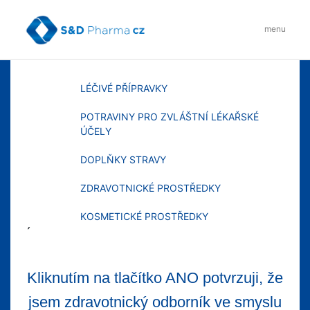
Skip
to
menu
content
MENU
LÉČIVÉ PŘÍPRAVKY
POTRAVINY PRO ZVLÁŠTNÍ LÉKAŘSKÉ
ÚČELY
DOPLŇKY STRAVY
ZDRAVOTNICKÉ PROSTŘEDKY
KOSMETICKÉ PROSTŘEDKY
´
Kliknutím na tlačítko ANO potvrzuji, že
jsem zdravotnický odborník ve smyslu