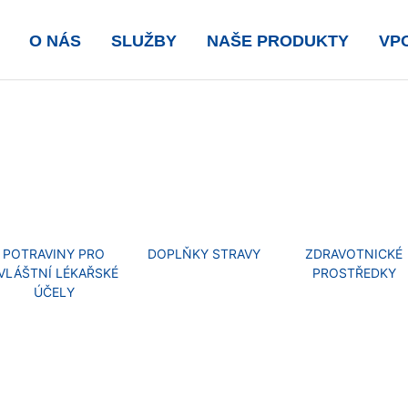
O NÁS
SLUŽBY
NAŠE PRODUKTY
VP
POTRAVINY PRO
DOPLŇKY STRAVY
ZDRAVOTNICKÉ
VLÁŠTNÍ LÉKAŘSKÉ
PROSTŘEDKY
ÚČELY