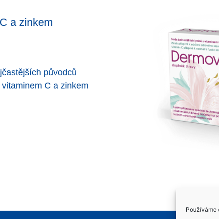
m C a zinkem
ejčastějších původců
s vitaminem C a zinkem
Používáme c