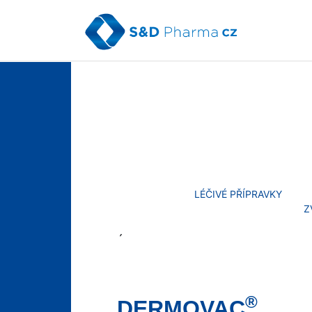
Skip
to
content
MENU
LÉČIVÉ PŘÍPRAVKY
Z
´
®
DERMOVAC