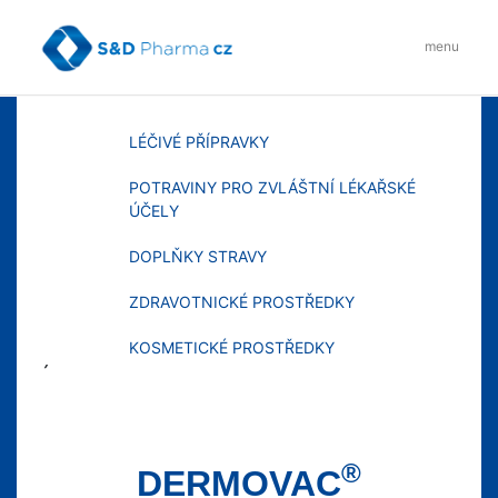
Skip
to
menu
content
MENU
LÉČIVÉ PŘÍPRAVKY
POTRAVINY PRO ZVLÁŠTNÍ LÉKAŘSKÉ
ÚČELY
DOPLŇKY STRAVY
ZDRAVOTNICKÉ PROSTŘEDKY
KOSMETICKÉ PROSTŘEDKY
´
®
DERMOVAC