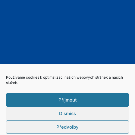
Používáme cookies k optimalizaci našich webových stránek a našich
služeb.
Příjmout
Dismiss
ABOUT US
SERVICE AREAS
PRODUCTS
NEWS
Předvolby
CONTACT