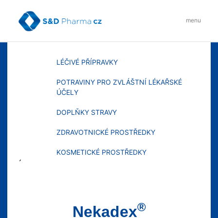
Skip
to
menu
content
MENU
LÉČIVÉ PŘÍPRAVKY
POTRAVINY PRO ZVLÁŠTNÍ LÉKAŘSKÉ
ÚČELY
DOPLŇKY STRAVY
ZDRAVOTNICKÉ PROSTŘEDKY
KOSMETICKÉ PROSTŘEDKY
´
®
Nekadex